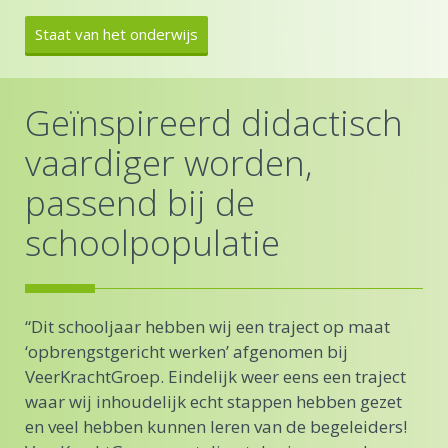
Staat van het onderwijs
Geïnspireerd didactisch
M
vaardiger worden,
N
passend bij de
schoolpopulatie
ls
Vee
eer
pa
uit
“Dit schooljaar hebben wij een traject op maat
‘opbrengstgericht werken’ afgenomen bij
VeerKrachtGroep. Eindelijk weer eens een traject
waar wij inhoudelijk echt stappen hebben gezet
en veel hebben kunnen leren van de begeleiders!