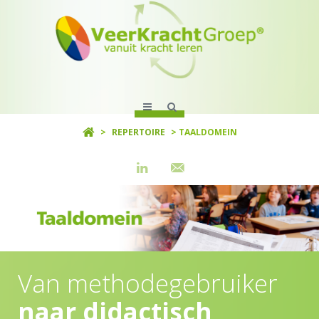
>
REPERTOIRE
> TAALDOMEIN
Van methodegebruiker
naar didactisch