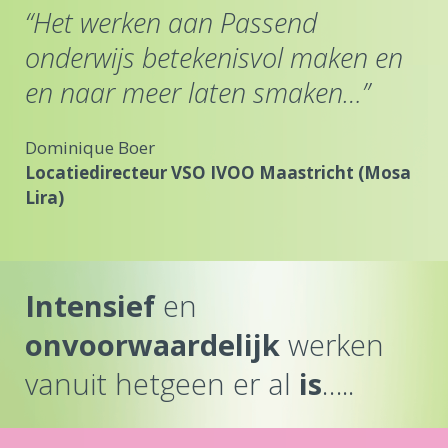
“Het werken aan Passend
“
n
onderwijs betekenisvol maken en
on
en naar meer laten smaken…”
e
Dominique Boer
Do
sa
Locatiedirecteur VSO IVOO Maastricht (Mosa
Lo
Lira)
Lir
Intensief
en
onvoorwaardelijk
werken
vanuit hetgeen er al
is
…..