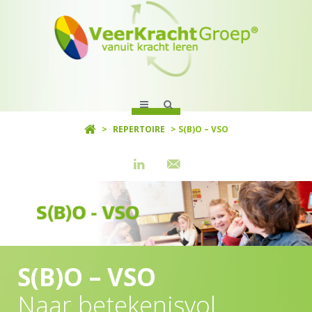
>
REPERTOIRE
> S(B)O – VSO
S(B)O – VSO
Naar betekenisvol