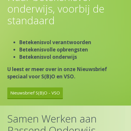
onderwijs, voorbij de
standaard
Betekenisvol verantwoorden
Betekenisvolle opbrengsten
Betekenisvol onderwijs
U leest er meer over in onze Nieuwsbrief
speciaal voor S(B)O en VSO.
Nieuwsbrief S(B)O - VSO
Samen Werken aan
S
Passend Onderwijs
P