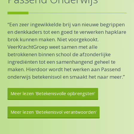
pen
“Een zeer ingewikkelde brij van nieuwe begrippen
“Ee
are
en denkkaders tot een goed te verwerken hapklare
en 
brok kunnen maken. Niet voorgekookt.
br
VeerKrachtGroep weet samen met alle
Ve
betrokkenen binnen school de afzonderlijke
bet
ingrediënten tot een samenhangend geheel te
in
d
maken. Hierdoor wordt het werken aan Passend
ma
r.”
onderwijs betekenisvol en smaakt het naar meer.”
ond
Meer lezen 'Betekenisvolle opbrengsten'
Me
Meer lezen 'Betekenisvol verantwoorden'
Me