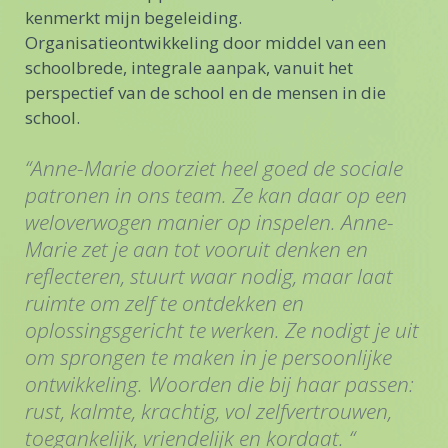
kenmerkt mijn begeleiding.
Organisatieontwikkeling door middel van een
schoolbrede, integrale aanpak, vanuit het
perspectief van de school en de mensen in die
school.
“Anne-Marie doorziet heel goed de sociale
“K
patronen in ons team. Ze kan daar op een
en
weloverwogen manier op inspelen. Anne-
om
Marie zet je aan tot vooruit denken en
me
reflecteren, stuurt waar nodig, maar laat
ruimte om zelf te ontdekken en
Ca
Wa
oplossingsgericht te werken. Ze nodigt je uit
Bs
om sprongen te maken in je persoonlijke
ontwikkeling. Woorden die bij haar passen:
rust, kalmte, krachtig, vol zelfvertrouwen,
toegankelijk, vriendelijk en kordaat. “