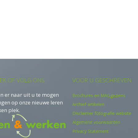
EK OF VOLG ONS
VOOR U GESCHREVEN
n er naar uit u te mogen
Brochures en MAGgeziens
ngen op onze nieuwe leren
Archief artikelen
en plek.
Disclaimer fotografie website
Algemene voorwaarden
Privacy Statement