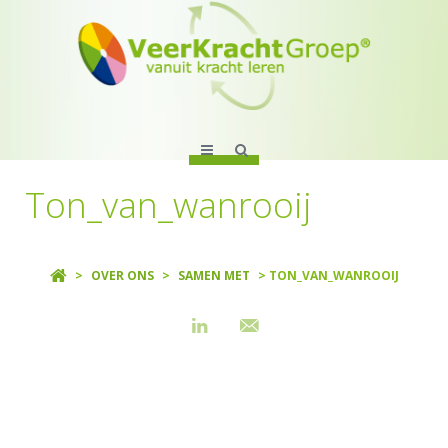
Ton_van_wanrooij
>
OVER ONS
>
SAMEN MET
> TON_VAN_WANROOIJ