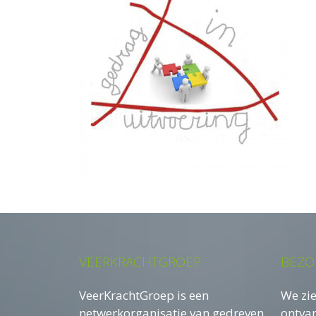
VEERKRACHTGROEP
BEZO
VeerKrachtGroep is een
We zie
netwerkorganisatie van gedreven
ontva