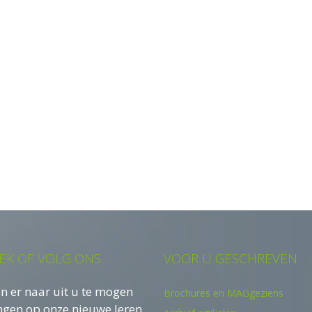
EK OF VOLG ONS
VOOR U GESCHREVEN
n er naar uit u te mogen
Brochures en MAGgeziens
ngen op onze nieuwe leren