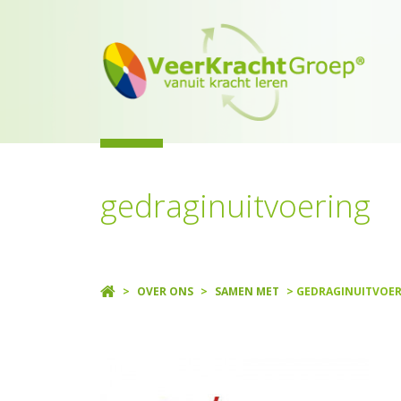
gedraginuitvoering
>
OVER ONS
>
SAMEN MET
> GEDRAGINUITVOE