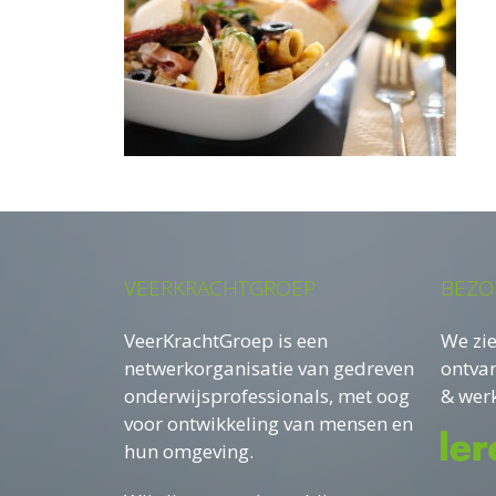
VEERKRACHTGROEP
BEZO
VeerKrachtGroep is een
We zie
netwerkorganisatie van gedreven
ontva
onderwijsprofessionals, met oog
& werk
voor ontwikkeling van mensen en
hun omgeving.