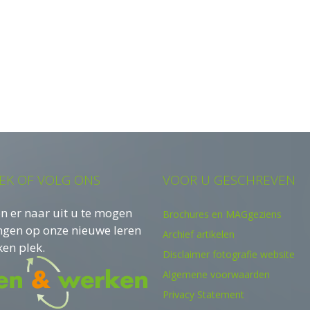
EK OF VOLG ONS
VOOR U GESCHREVEN
n er naar uit u te mogen
Brochures en MAGgeziens
ngen op onze nieuwe leren
Archief artikelen
en plek.
Disclaimer fotografie website
Algemene voorwaarden
Privacy Statement